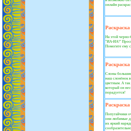
онлайн раскрас
Раскраска
На этой черно-
"ИА-ИА!" Проси
Помогите ему с
Раскраска
Слоны большие,
наш слонёнок в
цветным. А так 
который он нес
порадуется!
Раскраска
Попугайчики оч
они любимые д
их яркий наряд
сообразительно