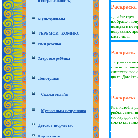
(гиперактивность)
Раскраска
Давайте сделае
Мультфильмы
изображен попу
повидал и потер
поправимо, про
ТЕРЕМОК - КОМИКС
кисточкой.
Имя ребенка
Раскраска
Здоровье ребёнка
Тигр — самый 
семейства коша
симпатичный и 
цвета. Давайте 
Лопотушки
Сказки онлайн
Раскраска
Котик любит ры
Музыкальная страничка
рыбка станет ц
его наряд и ры
яркую картинку
Детское творчество
Карта сайта