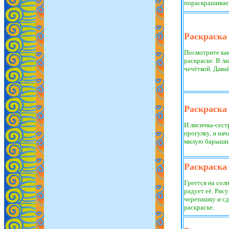
пораскрашивае
Раскраска
Посмотрите как
раскраске. В л
чечёткой. Дава
Раскраска
И лисичка-сест
прогулку, и нач
милую барышню,
Раскраска
Греется на сол
радует её. Рис
черепашку и сд
раскраске.