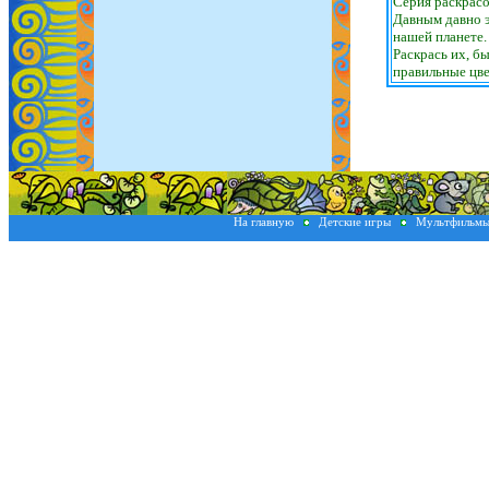
Серия раскрасо
Давным давно 
нашей планете. 
Раскрась их, б
правильные цве
На главную
Детские игры
Мультфильм