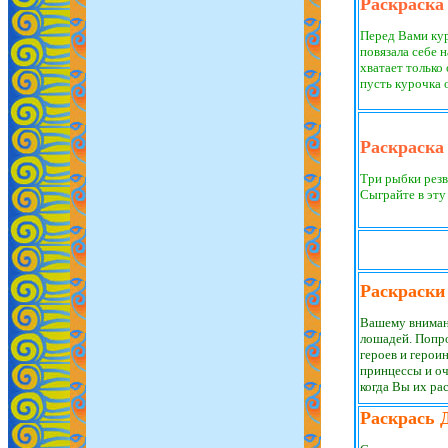
Раскраска
Перед Вами кур
повязала себе 
хватает только
пусть курочка 
Раскраска
Три рыбки резв
Сыграйте в эту
Раскраски
Вашему вниман
лошадей. Попр
героев и герои
принцессы и оч
когда Вы их рас
Раскрась 