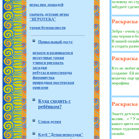
человеку по ст
игры про лошадей
забудьте сдела
скачать детские игры
"ИГРОТЕКА"
Раскраска
уроки безопасности
Зебра - очень 
она черная в б
В нашей онлайн
Прикольный досуг
и создать разн
играем и развиваемся
нескучные уроки
Раскраска
учимся рисовать
загадки
Кто не любит к
ребусы и кроссворды
создание. Ей не
физминутка
кошечку еще к
природная мастерская
жирафика.
оригами
Куда сходить с
Раскраска
ребёнком?
Знаете детску
козлик…» ? У на
Стихи детям
какого цвета о
юных художник
онлайн.
Клуб "Детки непоседки"