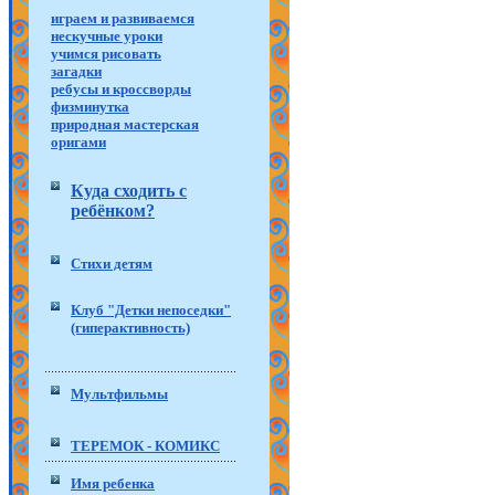
играем и развиваемся
нескучные уроки
учимся рисовать
загадки
ребусы и кроссворды
физминутка
природная мастерская
оригами
Куда сходить с
ребёнком?
Стихи детям
Клуб "Детки непоседки"
(гиперактивность)
Мультфильмы
ТЕРЕМОК - КОМИКС
Имя ребенка