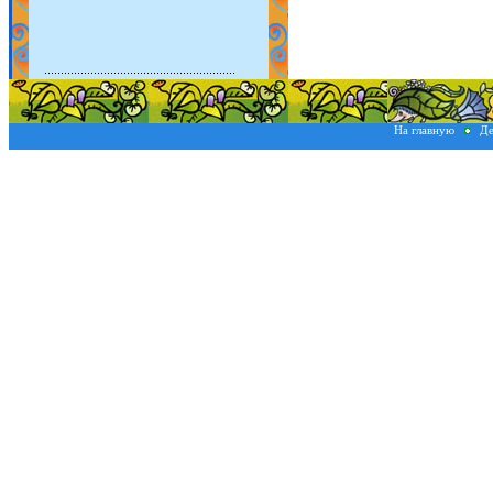
На главную
Де