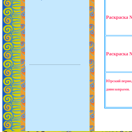
Раскраска 
Раскраска 
Юрский период
динозаврами.