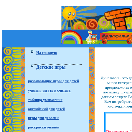
На главную
Детские игры
Динозавры - это д
развивающие игры для детей
много интересн
предположить о 
учимся читать и считать
поскольку шкуры 
данном разделе Вы
таблица умножения
Вам потребуются
кисточка и ко
английский для детей
игры для девочек
раскраски онлайн
Раскраска 