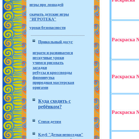
игры про лошадей
скачать детские игры
"ИГРОТЕКА"
уроки безопасности
Раскраска 
Прикольный досуг
играем и развиваемся
нескучные уроки
учимся рисовать
загадки
ребусы и кроссворды
Раскраска 
физминутка
природная мастерская
оригами
Куда сходить с
ребёнком?
Раскраска 
Стихи детям
Клуб "Детки непоседки"