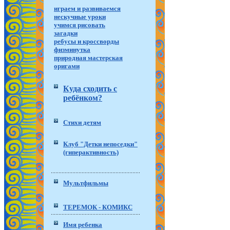
играем и развиваемся
нескучные уроки
учимся рисовать
загадки
ребусы и кроссворды
физминутка
природная мастерская
оригами
Куда сходить с
ребёнком?
Стихи детям
Клуб "Детки непоседки"
(гиперактивность)
Мультфильмы
ТЕРЕМОК - КОМИКС
Имя ребенка