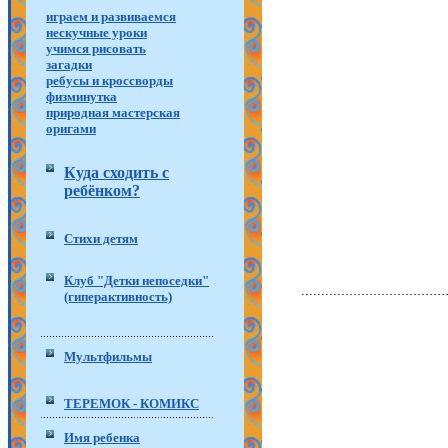
играем и развиваемся
нескучные уроки
учимся рисовать
загадки
ребусы и кроссворды
физминутка
природная мастерская
оригами
Куда сходить с
ребёнком?
Стихи детям
Клуб "Детки непоседки"
(гиперактивность)
Мультфильмы
ТЕРЕМОК - КОМИКС
Имя ребенка