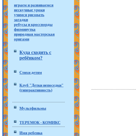
играем и развиваемся
нескучные уроки
учимся рисовать
загадки
ребусы и кроссворды
физминутка
природная мастерская
оригами
Куда сходить с
ребёнком?
Стихи детям
Клуб "Детки непоседки"
(гиперактивность)
Мультфильмы
ТЕРЕМОК - КОМИКС
Имя ребенка