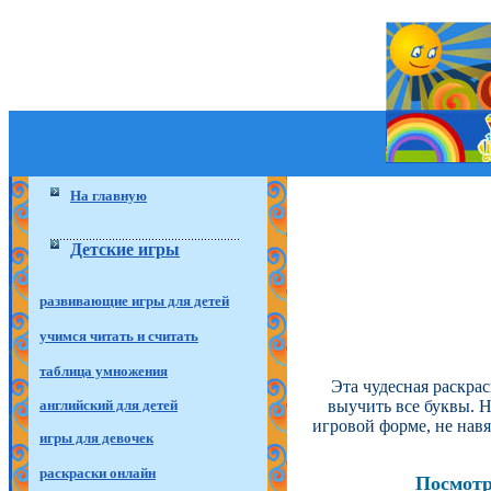
На главную
Детские игры
развивающие игры для детей
учимся читать и считать
таблица умножения
Эта чудесная раскрас
английский для детей
выучить все буквы. 
игровой форме, не нав
игры для девочек
раскраски онлайн
Посмотр