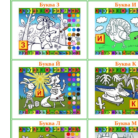
Буква З
Буква И
Буква Й
Буква К
Буква Л
Буква М