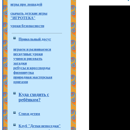
игры про лошадей
скачать детские игры
"ИГРОТЕКА"
уроки безопасности
Прикольный досуг
играем и развиваемся
нескучные уроки
учимся рисовать
загадки
ребусы и кроссворды
физминутка
природная мастерская
оригами
Куда сходить с
ребёнком?
Стихи детям
Клуб "Детки непоседки"