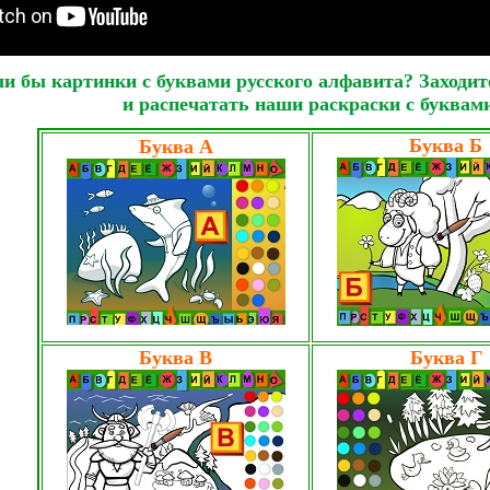
и бы картинки с буквами русского алфавита? Заходите
и распечатать наши раскраски с буквами
Буква Б
Буква А
Буква В
Буква Г