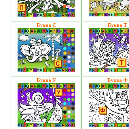
Буква С
Буква Т
Буква У
Буква Ф