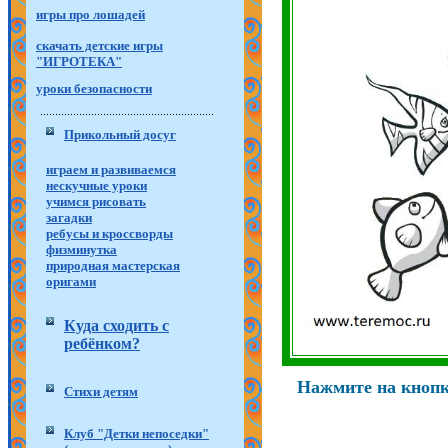
игры про лошадей
скачать детские игры
"ИГРОТЕКА"
уроки безопасности
Прикольный досуг
играем и развиваемся
нескучные уроки
учимся рисовать
загадки
ребусы и кроссворды
физминутка
природная мастерская
оригами
Куда сходить с
ребёнком?
Нажмите на кнопку
Стихи детям
Клуб "Детки непоседки"