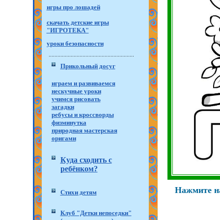
игры про лошадей
скачать детские игры
"ИГРОТЕКА"
уроки безопасности
Прикольный досуг
играем и развиваемся
нескучные уроки
учимся рисовать
загадки
ребусы и кроссворды
физминутка
природная мастерская
оригами
Куда сходить с
ребёнком?
Нажмите на
Стихи детям
Клуб "Детки непоседки"