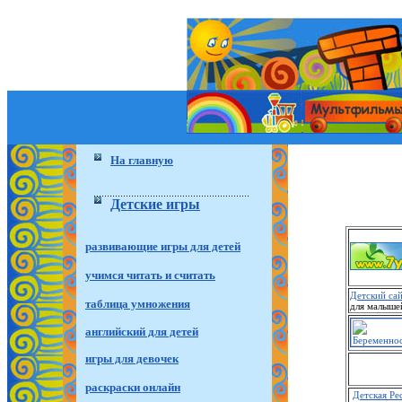
На главную
Детские игры
развивающие игры для детей
учимся читать и считать
Детский са
таблица умножения
для малыше
английский для детей
игры для девочек
раскраски онлайн
Детская Ре