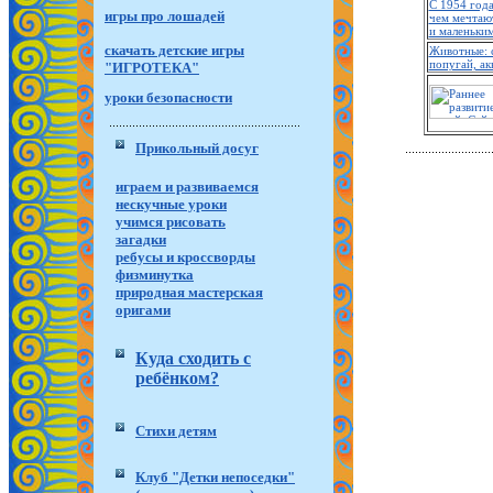
С 1954 года
игры про лошадей
чем мечтаю
и маленьки
скачать детские игры
Животные: с
попугай, а
"ИГРОТЕКА"
уроки безопасности
Прикольный досуг
играем и развиваемся
нескучные уроки
учимся рисовать
загадки
ребусы и кроссворды
физминутка
природная мастерская
оригами
Куда сходить с
ребёнком?
Стихи детям
Клуб "Детки непоседки"