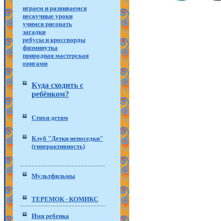
играем и развиваемся
нескучные уроки
учимся рисовать
загадки
ребусы и кроссворды
физминутка
природная мастерская
оригами
Куда сходить с
ребёнком?
Стихи детям
Клуб "Детки непоседки"
(гиперактивность)
Мультфильмы
ТЕРЕМОК - КОМИКС
Имя ребенка