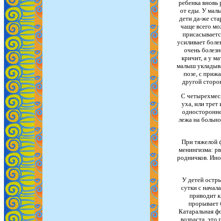
ребенка вновь 
от еды. У мал
дети да-же ста
чаще всего мо
присасывается
усиливает боле
очень болезн
кричит, а у м
малыш укладывае
позе, с приж
другой сторон
С четырехмеся
уха, или трет
односторонне
лежа на больно
При тяжелой ф
менингизма: рв
родничков. Ино
У детей остр
сутки с начал
приводит к
прорывает 
Катаральная фо
возраста, это