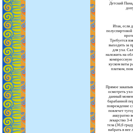
Детский Панад
доп
Итак, если 
полуспиртовой 
прот
Требуется вз
выходить за п
для уха. Са
наложить на обл
компрессную 
куском ваты р
платком, пов
Прямое закапыв
осмотреть ухо 
данный момент
барабанной пер
повреждение сл
повлечет туго
аккуратно в
лекарство 3-4
тела (36,6 гра
набрать в нее 