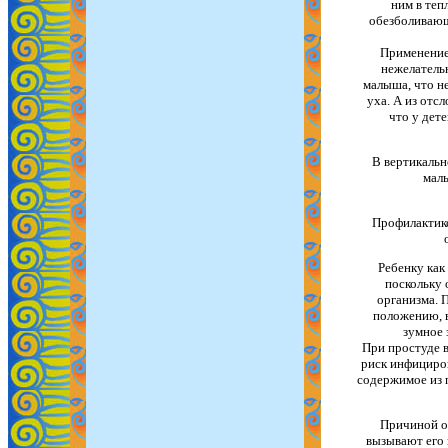
ним в теп
обезболивающ
Применение 
нежелатель
малыша, что не
уха. А из отс
что у дет
В вертикальн
малы
Профилактико
Ребенку как
поскольку 
организма. 
положению, в
зумное 
При простуде 
риск инфициро
содержимое из 
Причиной от
вызывают его 