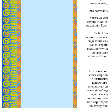
как правило,
Это состояни
Как мама мож
можно тихонеч
раковины. Если
Любой отит
происходит вск
выделения из у
как ни стран
видимое улучше
снижается, 
аппетит. Проп
Отит опасен с
совсем просто
Симптомами
кишечного т
инервируются 
могут преоблад
задержка ст
аппендицит или
не в лор-отдел
по-этому обс