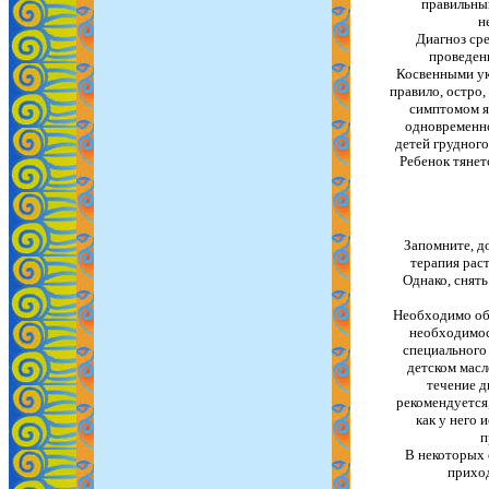
правильны
н
Диагноз ср
проведен
Косвенными ука
правило, остро,
симптомом я
одновременно
детей грудного
Ребенок тянет
Запомните, до
терапия раст
Однако, снять
Необходимо обе
необходимос
специального 
детском масл
течение д
рекомендуется,
как у него 
п
В некоторых 
приход