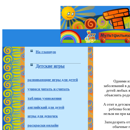
На главную
Детские игры
развивающие игры для детей
Одними и
заболеваний в д
учимся читать и считать
детей любых в
объяснить роди
таблица умножения
А отит в детско
английский для детей
ребенка боле
нельзя ни при к
игры для девочек
Заподозрить от
раскраски онлайн
обычные п