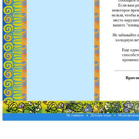
сообщите о
Если ваш ре
некоторое врем
нельзя, чтобы 
место нарушен
вашего "пловц
Не забывайте о
холодную вет
Еще одно
способст
хроническ
Врач-п
На главную
Детские игры
Мультфильм