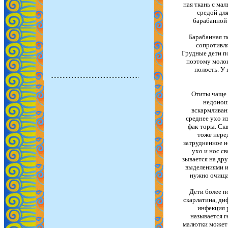
ная ткань с ма
средой дл
барабанной 
Барабанная п
сопротивля
Грудные дети по
поэтому молок
полость. У
Отиты чаще 
недонош
вскармливан
среднее ухо и
фак-торы. Скв
тоже нере
затрудненное н
ухо и нос с
зывается на др
выделениями из
нужно очищат
Дети более п
скарлатина, ди
инфекция 
называется 
малютки может 