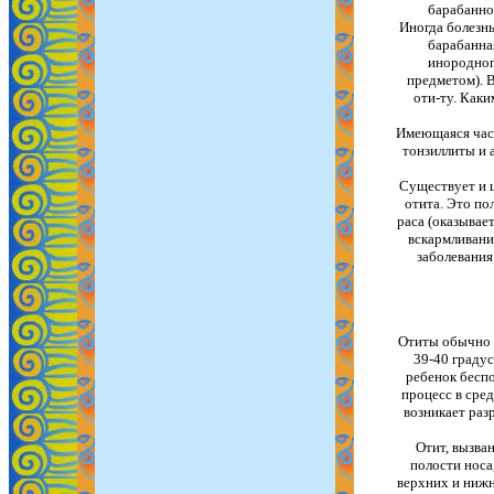
барабанно
Иногда болезнь
барабанна
инородног
предметом). В
оти-ту. Каки
Имеющаяся част
тонзиллиты и 
Существует и 
отита. Это по
раса (оказывае
вскармливание
заболевания
Отиты обычно 
39-40 граду
ребенок беспо
процесс в сред
возникает раз
Отит, вызва
полости носа
верхних и нижн