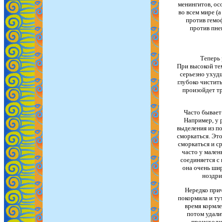
менингитов, ос
во всем мире (а
против гемоф
против пне
Теперь 
При высокой те
серьезно ухудш
глубоко чистить
произойдет тр
Часто бывает
Например, у 
выделения из по
сморкаться. Это
сморкаться и с
часто у мален
соединяется с
она очень шир
ноздри,
Нередко прич
покормила и тут
время кормле
потом удали
происходит