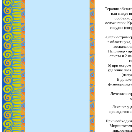
Терапия обязате
или в виде и
особенно 
осложнений. Кр
сосудов (сос
а) при остром 
в области уха
воспаления
Например - пр
спирта и 2 ч
с
б) при остром
удаление гно
(напр
В дополн
физиопроцеду
Лечение остр
о
Лечение у д
проводится в
При необходимо
Миринготоми
микроскопа