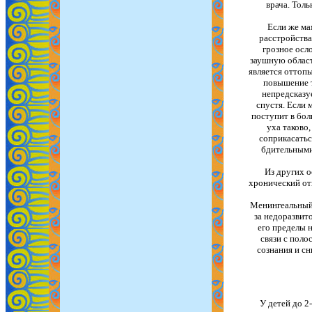
врача. Тол
Если же ма
расстройства
грозное осл
заушную област
является оттоп
повышение т
непредсказу
спустя. Если 
поступит в бол
уха таково
соприкасатьс
бдительными 
Из других о
хронический оти
Менингеальный 
за недоразвит
его пределы н
связи с поло
сознания и сн
У детей до 2