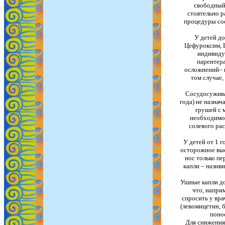
свободный 
стоятельно р
процедуры сос
У детей до
Цефуроксим, Ц
индивидуа
парентера
осложнений– 
том случае,
Сосудосужива
года) не назнач
грушей с 
необходимос
солевого рас
У детей от 1 г
осторожное вы
нос только пе
капли – назив
Ушные капли до
что, напри
спросить у вра
(левомицетин, 
поно
Для снижения