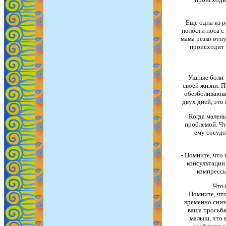
Еще одна из 
полости носа с
мама резко отпу
происходит 
Ушные боли —
своей жизни. 
обезболивающи
двух дней, это
Когда малень
проблемой. Чт
ему сосудо
- Помните, что
консультации 
компрессы
Что 
Помните, что
временно снизи
ваша просьба
малыш, что в