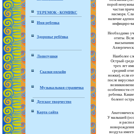
порой ненужные
частая прич
ТЕРЕМОК - КОМИКС
насморк. Сла
наличие аденои
Имя ребенка
инфициро-ва
Необходимо учи
Здоровье ребёнка
отиты. Всл
высыпания,
Аллергическ
Лопотушки
Наиболее сл
Острый средн
трех лет им
средний отит
Сказки онлайн
ножки), если е
после вирусных
возникновени
Музыкальная страничка
особенности ст
ребенка. Каки
болеют остр
Детское творчество
Карта сайта
Анатомически
У малышей (осо
и распол
новорожденных
воздуха имеет