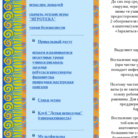
До сих пор сре
игры про лошадей
снаружи, чере
мамы «в ушко
скачать детские игры
предосторожнос
"ИГРОТЕКА"
2 обогревателя 
в шапочке) ил
уроки безопасности
«Заразиться 
Прикольный досуг
Выделяют нар
играем и развиваемся
нескучные уроки
Воспаление нар
учимся рисовать
(при чистке 
загадки
попадает инфек
ребусы и кроссворды
проход ще
физминутка
природная мастерская
Поэтому чистит
оригами
ваты (а не хва
голову ребенк
раковины. Для 
Стихи детям
преддвери
ба
Клуб "Детки непоседки"
(гиперактивность)
Воспаление сре
той или и
анатомичес
большинстве сл
Мультфильмы
болевания (ОР