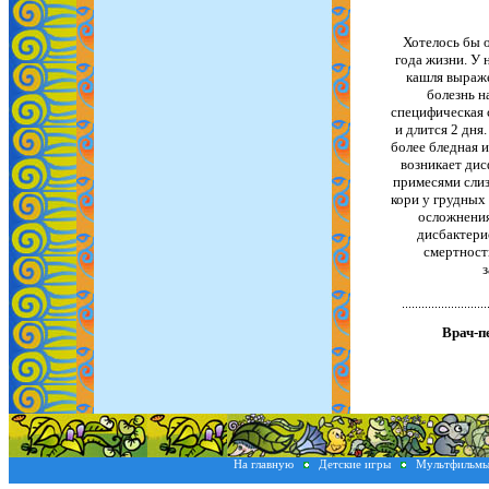
Хотелось бы 
года жизни. У 
кашля выраже
болезнь н
специфическая 
и длится 2 дня
более бледная и
возникает дис
примесями слиз
кори у грудных
осложнения
дисбактери
смертность
з
Врач-п
На главную
Детские игры
Мультфильм