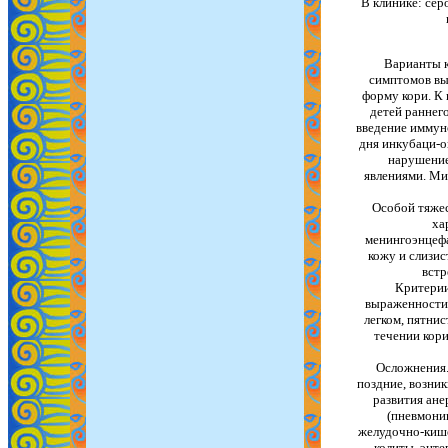
В клинике: се
Варианты к
симптомов вы
форму кори. К 
детей раннего
введение иммуно
дня инкубаци-о
нарушение
явлениями. Ми
Особой тяжес
ха
менингоэнцефа
кожу и слизи
встр
Критерии
выраженности 
легком, пятни
течении кори
Осложнения.
поздние, возни
развития ане
(пневмонии
желудочно-кише
колиты, энте