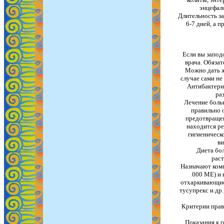
энцефал
Длительность з
6-7 дней, а 
Если вы запод
врача. Обяза
Можно дать ж
случае сами не
Антибактериа
ра
Лечение боль
правильно 
предотвращен
находится ре
гигиеническ
ви
Диета бо
раст
Назначают комп
000 МЕ) и 
отхаркивающие 
тусупрекс и др.
Критерии прави
Показания к г