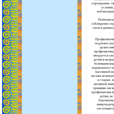
учреждении; тя
условия,
неблагопри
Реабилитац
соблюдение ох
сном в дневное
Профилактика
подлежат раз
целью имм
профилактику 
мендуется сис
детям в возра
болевшим кор
нормального че
пассивной им
весьма незначи
и старше, 
активной имму
прививке им в
профилактика к
детям, не
беременны
иммунодепре
систенции 