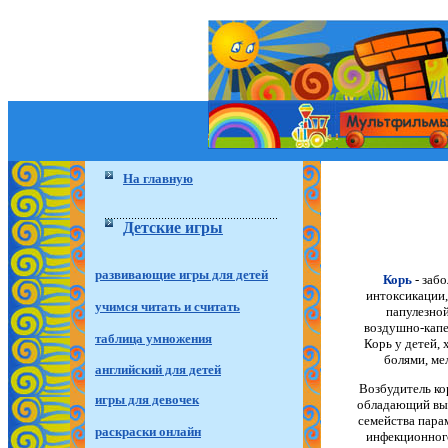
На главную
Детские игры
развивающие игры для детей
Корь
- заб
интоксикации,
учимся читать и считать
папулезной
воздушно-капе
таблица умножения
Корь у детей,
болями, ме
английский для детей
Возбудитель ко
игры для девочек
обладающий выс
семейства пара
раскраски онлайн
инфекционного