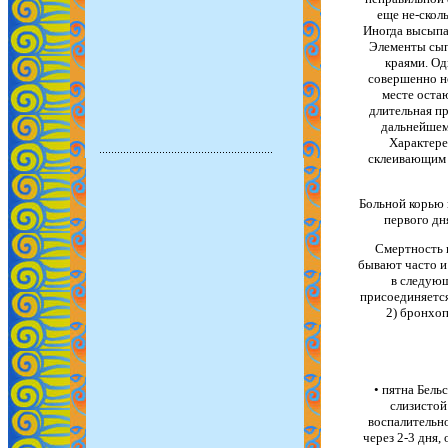
еще не-сколь
Иногда высыпан
Элементы сып
краями. Од
совершенно н
месте оста
длительная п
дальнейшем
Характере
склеивающим 
Больной корью н
первого дн
Смертность 
бывают часто и
в следующ
присоединяется
2) бронхоп
• пятна Бель
слизистой
воспалительно
через 2-3 дня,