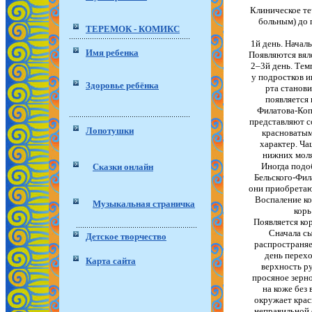
Клиническое те
больным) до 
ТЕРЕМОК - КОМИКС
1й день. Начал
Имя ребенка
Появляются вяло
2–3й день. Тем
у подростков и
Здоровье ребёнка
рта станов
появляется 
Филатова-Коп
представляют с
Лопотушки
красноватым
характер. Ча
нижних моля
Иногда подо
Сказки онлайн
Бельского-Фил
они приобретаю
Воспаление ко
Музыкальная страничка
корь
Появляется ко
Сначала сы
Детское творчество
распространяе
день перехо
Карта сайта
верхность ру
просяное зерн
на коже без
окружает красн
неправильной 