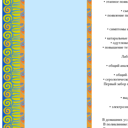
• этапное появ
• сы
• появление п
• симптомы 
• катаральные
• одутлов
• повышение те
Лаб
• общий анал
• общий 
• серологическ
Первый забор к
• вы
• электроэ
В домашних усл
В поликлинике: