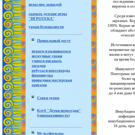
последними 
игры про лошадей
вириона и ос
скачать детские игры
Среди извес
"ИГРОТЕКА"
заразных. Ко
100%. Корью мог
уроки безопасности
обладают абсо
относит
Прикольный досуг
Источником ко
непривитые про
играем и развиваемся
жизни и могут 
нескучные уроки
на время бо
учимся рисовать
загадки
Иммунитет 
ребусы и кроссворды
Повторные за
физминутка
более к
природная мастерская
вакцинированн
оригами
пе-ренесших к
до 4 или даже 
Стихи детям
Клуб "Детки непоседки"
Инкубацион
(гиперактивность)
инфекции
инкубационного
18 день, пр
Мультфильмы