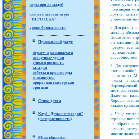
левой рукой в 
игры про лошадей
полушария моз
скачать детские игры
другие действ
"ИГРОТЕКА"
упражнение на 
уроки безопасности
2. Для развития
малышу абсолют
После этого спр
Прикольный досуг
он вспомнит. Д
предмет или м
периодически
играем и развиваемся
способностями.
нескучные уроки
учимся рисовать
3. Для следующ
загадки
взять из любой 
ребусы и кроссворды
нарисовано. Мо
физминутка
начала возьм
природная мастерская
Переворачив
оригами
месторасположе
Далее вы назы
Хорошо освоили
Стихи детям
каждое правиль
Клуб "Детки непоседки"
4. Чаще учите 
(гиперактивность)
строчки, попроб
на образы и пр
научите этому
многие полигло
Мультфильмы