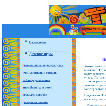
На главную
Детские игры
Иг
развивающие игры для детей
Хотите научить 
внимание. От т
учимся читать и считать
будет зависеть
учеба. По мнен
таблица умножения
хорошо развита
залогом хоро
английский для детей
заинтересованн
игры для девочек
Предлагаем 4 в
времени у родит
раскраски онлайн
1. Попросите ре