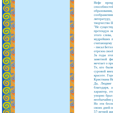
Нефе прек
способносте
образования
соображени
литературу
творчество Ш
"Не существу
претендуя н
этого слова
мудрейших лю
считающему с
- писал Бетх
отрезок свое
За годы это
заметной ф
мечтает о пр
Те, кто были
суровой вне
красоте. Гор
Кристиана Н
Да, Людвиг 
благодаря,
характер, эт
упорно брал 
необычайно р
Но эти бесп
своих дней о
57-летней жи