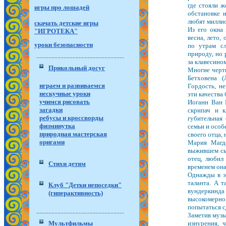
где стояли ж
игры про лошадей
обстановке 
любят милли
скачать детские игры
Из его окна
"ИГРОТЕКА"
весна, лето,
уроки безопасности
по утрам сл
природу, но 
за клавесино
Прикольный досуг
Многие черты
Бетховена 
играем и развиваемся
Гордость, не
нескучные уроки
эти качества
учимся рисовать
Иоганн Ван Б
загадки
скрипач и к
ребусы и кроссворды
губительная
физминутка
семьи и особ
природная мастерская
своего отца, 
оригами
Мария Магд
выжившем сын
отец, любил 
Стихи детям
временем она
Однажды в э
таланта. А т
Клуб "Детки непоседки"
вундеркинд
(гиперактивность)
высокомерно 
попытаться с
Заметив музы
Мультфильмы
изнурения, 