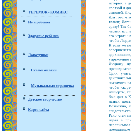
которых в д
кроткой и до
ТЕРЕМОК - КОМИКС
сыновей: Люд
Для того, чт
талант, Иога
Имя ребенка
сразу! Так б
часами корп
Здоровье ребёнка
его играть н
чтобы Людвиг
К тому же пе
совершенства
вдохновение,
Лопотушки
упражнение д
Людвигу ну
преподавате
Сказки онлайн
Один учите
действительн
значимого вл
Музыкальная страничка
чтобы скоре
концерты, те
был дан в К
Детское творчество
назван шес
Возможно, п
Карта сайта
свидетельств 
Рано стал м
играл в при
переписывал
помощником о