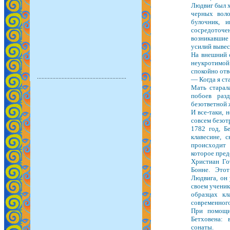
Людвиг был х
черных воло
булочник, 
сосредоточен
возникавшие 
усилий вывест
На внешний с
неукротимой 
спокойно отв
— Когда я ст
Мать старала
побоев раз
безответной 
И все-таки, 
совсем безот
1782 год, Б
клавесине, с
происходит 
которое пред
Христиан Го
Бонне. Это
Людвига, он 
своем ученик
образцах кл
современного
При помощи
Бетховена:
сонаты.