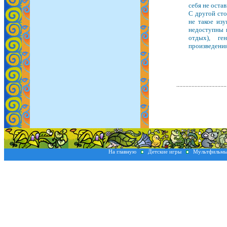
себя не оста
С другой сто
не такое из
недоступны 
отдых), г
произведени
На главную
Детские игры
Мультфильм