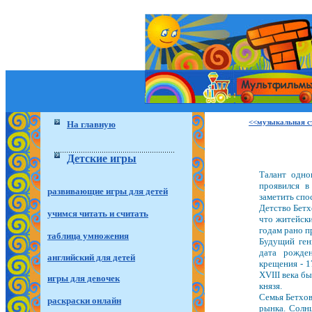
<<музыкальная с
На главную
Детские игры
Талант одно
проявился в
развивающие игры для детей
заметить спо
Детство Бетх
учимся читать и считать
что житейски
годам рано п
таблица умножения
Будущий ген
дата рожден
английский для детей
крещения - 1
XVIII века б
игры для девочек
князя.
Семья Бетхов
раскраски онлайн
рынка. Солнц