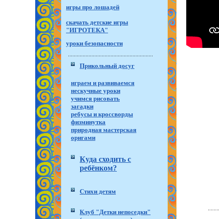
игры про лошадей
скачать детские игры
"ИГРОТЕКА"
уроки безопасности
Прикольный досуг
играем и развиваемся
нескучные уроки
учимся рисовать
загадки
ребусы и кроссворды
физминутка
природная мастерская
оригами
Куда сходить с
ребёнком?
Стихи детям
Клуб "Детки непоседки"