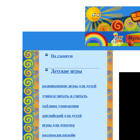
На главную
Детские игры
развивающие игры для детей
учимся читать и считать
таблица умножения
английский для детей
игры для девочек
раскраски онлайн