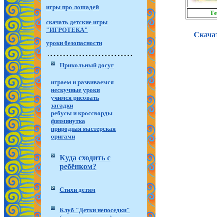
игры про лошадей
Те
скачать детские игры
"ИГРОТЕКА"
Скача
уроки безопасности
Прикольный досуг
играем и развиваемся
нескучные уроки
учимся рисовать
загадки
ребусы и кроссворды
физминутка
природная мастерская
оригами
Куда сходить с
ребёнком?
Стихи детям
Клуб "Детки непоседки"