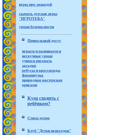
игры про лошадей
скачать детские игры
"ИГРОТЕКА"
уроки безопасности
Прикольный досуг
играем и развиваемся
нескучные уроки
учимся рисовать
загадки
ребусы и кроссворды
физминутка
природная мастерская
оригами
Куда сходить с
ребёнком?
Стихи детям
Клуб "Детки непоседки"