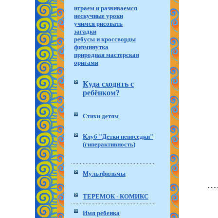
играем и развиваемся
нескучные уроки
учимся рисовать
загадки
ребусы и кроссворды
физминутка
природная мастерская
оригами
Куда сходить с
ребёнком?
Стихи детям
Клуб "Детки непоседки"
(гиперактивность)
Мультфильмы
ТЕРЕМОК - КОМИКС
Имя ребенка