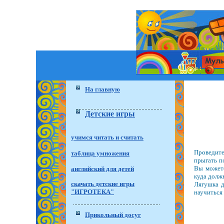
На главную
Детские игры
учимся читать и считать
Проведите
таблица умножения
прыгать п
Вы можете
английский для детей
куда должн
скачать детские игры
Лягушка д
"ИГРОТЕКА"
научиться 
Прикольный досуг