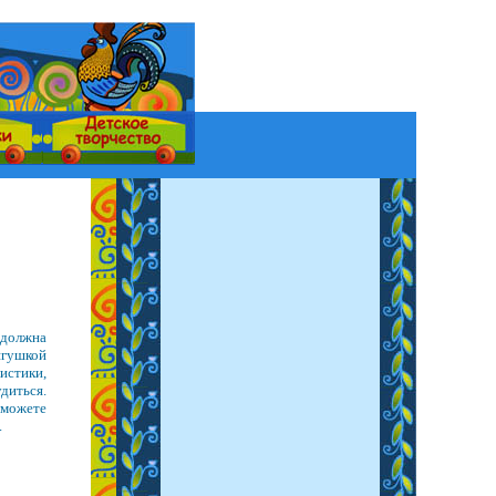
 должна
ягушкой
истики,
удиться.
сможете
.