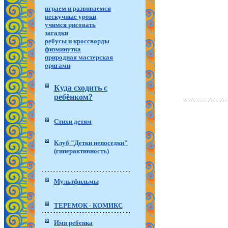
играем и развиваемся
нескучные уроки
учимся рисовать
загадки
ребусы и кроссворды
физминутка
природная мастерская
оригами
Куда сходить с
ребёнком?
Стихи детям
Клуб "Детки непоседки"
(гиперактивность)
Мультфильмы
ТЕРЕМОК - КОМИКС
Имя ребенка