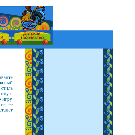
авайте
нжевый
 стиль
тому в
 игру,
те её
станет