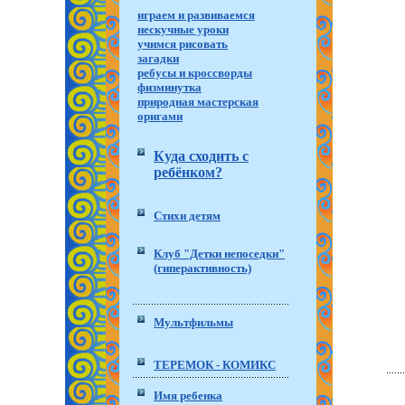
играем и развиваемся
нескучные уроки
учимся рисовать
загадки
ребусы и кроссворды
физминутка
природная мастерская
оригами
Куда сходить с
ребёнком?
Стихи детям
Клуб "Детки непоседки"
(гиперактивность)
Мультфильмы
ТЕРЕМОК - КОМИКС
Имя ребенка