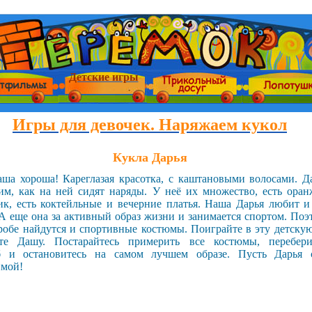
Детские игры
Игры для девочек. Наряжаем кукол
Кукла Дарья
ша хороша! Кареглазая красотка, с каштановыми волосами. Д
им, как на ней сидят наряды. У неё их множество, есть ора
ик, есть коктейльные и вечерние платья. Наша Дарья любит и
 А еще она за активный образ жизни и занимается спортом. Поэ
еробе найдутся и спортивные костюмы. Поиграйте в эту детскую
те Дашу. Постарайтесь примерить все костюмы, перебери
б и остановитесь на самом лучшем образе. Пусть Дарья 
имой!