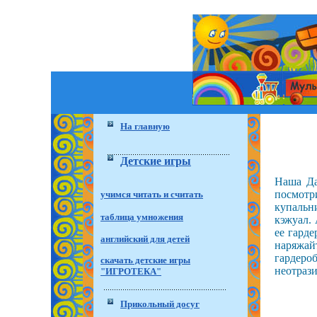
На главную
Детские игры
Наша Да
посмотр
учимся читать и считать
купальн
таблица умножения
кэжуал.
ее гард
английский для детей
наряжай
гардеро
скачать детские игры
неотраз
"ИГРОТЕКА"
Прикольный досуг