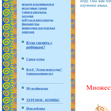
игру. Она вам по
играем и развиваемся
изучении языка.
нескучные уроки
учимся рисовать
загадки
ребусы и кроссворды
физминутка
природная мастерская
оригами
Куда сходить с
ребёнком?
Стихи детям
Клуб "Детки непоседки"
(гиперактивность)
Мультфильмы
ТЕРЕМОК - КОМИКС
Имя ребенка