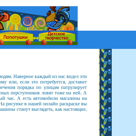
юдям. Наверное каждый из нас видел эти
у или, если это потребуется, доставит
ечения порядка по улицам патрулирует
сных перступников ловят тоже на ней. А
ный час. А есть автомобили магазины на
 На рисунке в нашей онлайн раскраске вы
машины станут выглядеть, как настоящие,