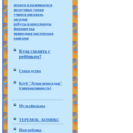
играем и развиваемся
нескучные уроки
учимся рисовать
загадки
ребусы и кроссворды
физминутка
природная мастерская
оригами
Куда сходить с
ребёнком?
Стихи детям
Клуб "Детки непоседки"
(гиперактивность)
Мультфильмы
ТЕРЕМОК - КОМИКС
Имя ребенка