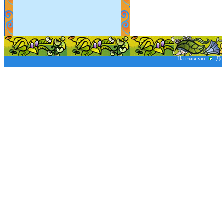
На главную
Де