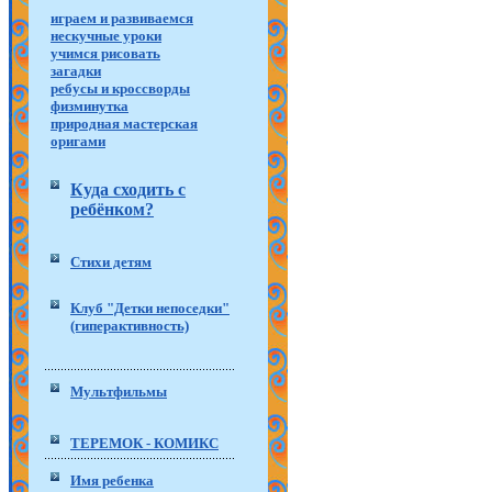
играем и развиваемся
нескучные уроки
учимся рисовать
загадки
ребусы и кроссворды
физминутка
природная мастерская
оригами
Куда сходить с
ребёнком?
Стихи детям
Клуб "Детки непоседки"
(гиперактивность)
Мультфильмы
ТЕРЕМОК - КОМИКС
Имя ребенка