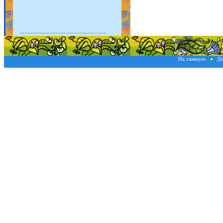
На главную
Де