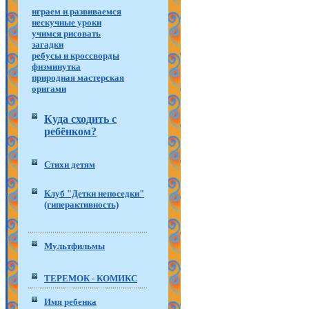
играем и развиваемся
нескучные уроки
учимся рисовать
загадки
ребусы и кроссворды
физминутка
природная мастерская
оригами
Куда сходить с
ребёнком?
Стихи детям
Клуб "Детки непоседки"
(гиперактивность)
Мультфильмы
ТЕРЕМОК - КОМИКС
Имя ребенка