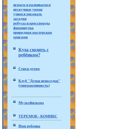
играем и развиваемся
нескучные уроки
учимся рисовать
загадки
ребусы и кроссворды
физминутка
природная мастерская
оригами
Куда сходить с
ребёнком?
Стихи детям
Клуб "Детки непоседки"
(гиперактивность)
Мультфильмы
ТЕРЕМОК - КОМИКС
Имя ребенка