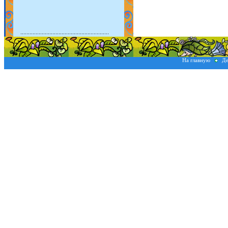
На главную
Де