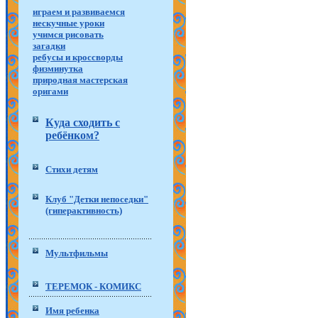
играем и развиваемся
нескучные уроки
учимся рисовать
загадки
ребусы и кроссворды
физминутка
природная мастерская
оригами
Куда сходить с
ребёнком?
Стихи детям
Клуб "Детки непоседки"
(гиперактивность)
Мультфильмы
ТЕРЕМОК - КОМИКС
Имя ребенка