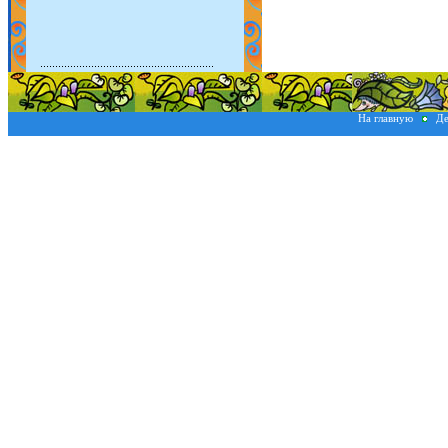
На главную
Де