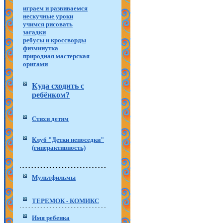
играем и развиваемся
нескучные уроки
учимся рисовать
загадки
ребусы и кроссворды
физминутка
природная мастерская
оригами
Куда сходить с
ребёнком?
Стихи детям
Клуб "Детки непоседки"
(гиперактивность)
Мультфильмы
ТЕРЕМОК - КОМИКС
Имя ребенка