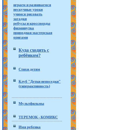
играем и развиваемся
нескучные уроки
учимся рисовать
загадки
ребусы и кроссворды
физминутка
природная мастерская
оригами
Куда сходить с
ребёнком?
Стихи детям
Клуб "Детки непоседки"
(гиперактивность)
Мультфильмы
ТЕРЕМОК - КОМИКС
Имя ребенка