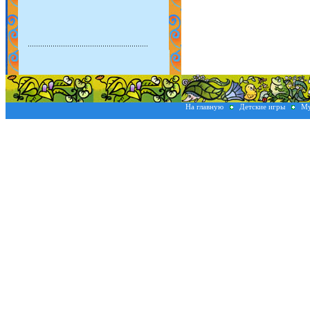
На главную
Детские игры
Му