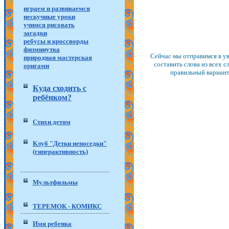
играем и развиваемся
нескучные уроки
учимся рисовать
загадки
ребусы и кроссворды
физминутка
Сейчас мы отправимся в ув
природная мастерская
составить слова из всех 
оригами
правильный вариант.
Куда сходить с
ребёнком?
Стихи детям
Клуб "Детки непоседки"
(гиперактивность)
Мультфильмы
ТЕРЕМОК - КОМИКС
Имя ребенка