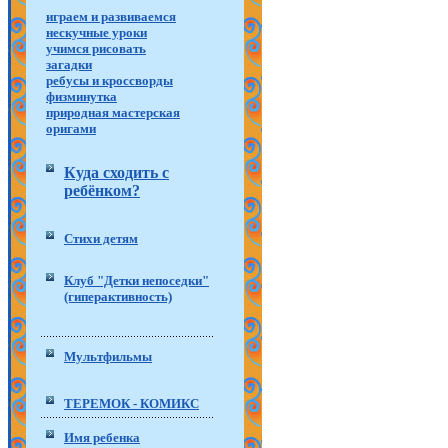
играем и развиваемся
нескучные уроки
учимся рисовать
загадки
ребусы и кроссворды
физминутка
природная мастерская
оригами
Куда сходить с
ребёнком?
Стихи детям
Клуб "Детки непоседки"
(гиперактивность)
Мультфильмы
ТЕРЕМОК - КОМИКС
Имя ребенка