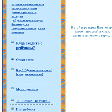
играем и развиваемся
нескучные уроки
учимся рисовать
загадки
ребусы и кроссворды
физминутка
В этой игре перед Вами откр
природная мастерская
слово и подумайте с како
оригами
задание выполнено верно, п
Куда сходить с
ребёнком?
Стихи детям
Клуб "Детки непоседки"
(гиперактивность)
Мультфильмы
ТЕРЕМОК - КОМИКС
Имя ребенка