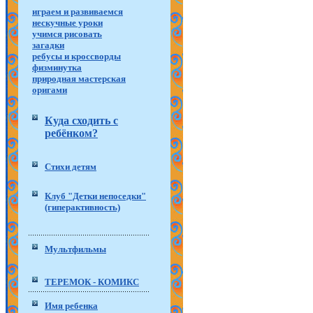
играем и развиваемся
нескучные уроки
учимся рисовать
загадки
ребусы и кроссворды
физминутка
природная мастерская
оригами
Куда сходить с
ребёнком?
Стихи детям
Клуб "Детки непоседки"
(гиперактивность)
Мультфильмы
ТЕРЕМОК - КОМИКС
Имя ребенка