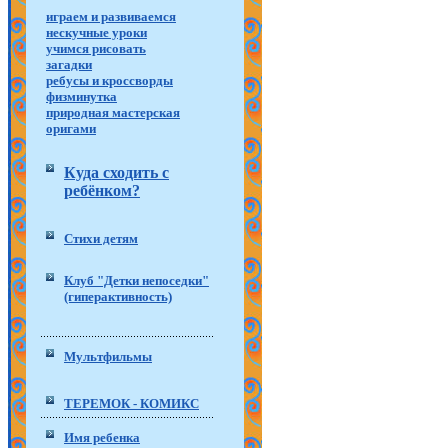
играем и развиваемся
нескучные уроки
учимся рисовать
загадки
ребусы и кроссворды
физминутка
природная мастерская
оригами
Куда сходить с
ребёнком?
Стихи детям
Клуб "Детки непоседки"
(гиперактивность)
Мультфильмы
ТЕРЕМОК - КОМИКС
Имя ребенка