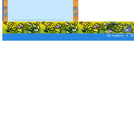
На главную
Де