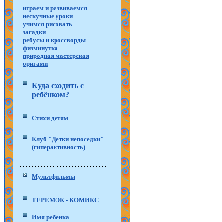
играем и развиваемся
нескучные уроки
учимся рисовать
загадки
ребусы и кроссворды
физминутка
природная мастерская
оригами
Куда сходить с
ребёнком?
Стихи детям
Клуб "Детки непоседки"
(гиперактивность)
Мультфильмы
ТЕРЕМОК - КОМИКС
Имя ребенка