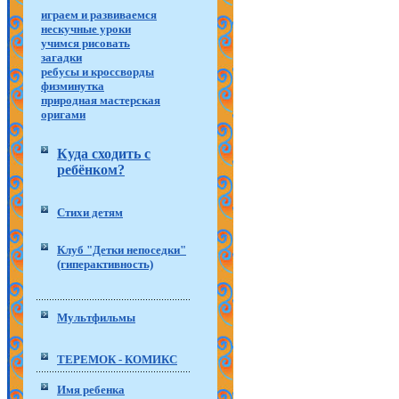
играем и развиваемся
нескучные уроки
учимся рисовать
загадки
ребусы и кроссворды
физминутка
природная мастерская
оригами
Куда сходить с
ребёнком?
Стихи детям
Клуб "Детки непоседки"
(гиперактивность)
Мультфильмы
ТЕРЕМОК - КОМИКС
Имя ребенка