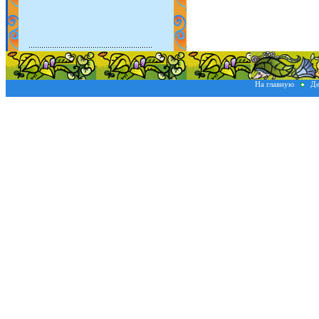
На главную
Де