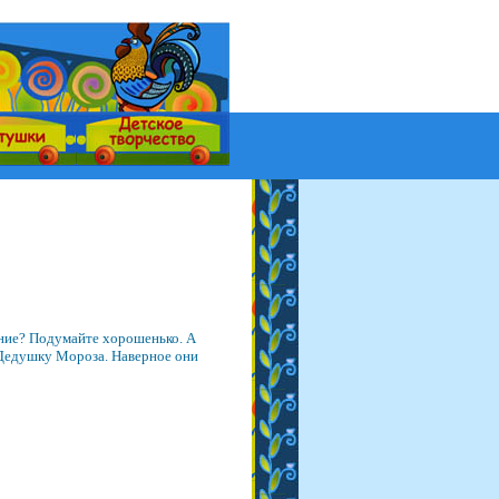
ние? Подумайте хорошенько. А
ь Дедушку Мороза. Наверное они