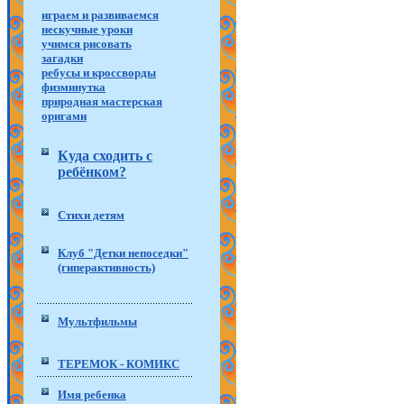
играем и развиваемся
нескучные уроки
учимся рисовать
загадки
ребусы и кроссворды
физминутка
природная мастерская
оригами
Куда сходить с
ребёнком?
Стихи детям
Клуб "Детки непоседки"
(гиперактивность)
Мультфильмы
ТЕРЕМОК - КОМИКС
Имя ребенка