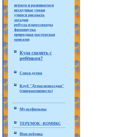
играем и развиваемся
нескучные уроки
учимся рисовать
загадки
ребусы и кроссворды
физминутка
природная мастерская
оригами
Куда сходить с
ребёнком?
Стихи детям
Клуб "Детки непоседки"
(гиперактивность)
Мультфильмы
ТЕРЕМОК - КОМИКС
Имя ребенка