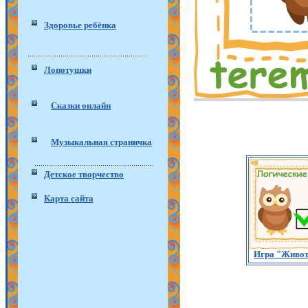
Здоровье ребёнка
Лопотушки
Сказки онлайн
Музыкальная страничка
Детское творчество
Карта сайта
Игра "Живо