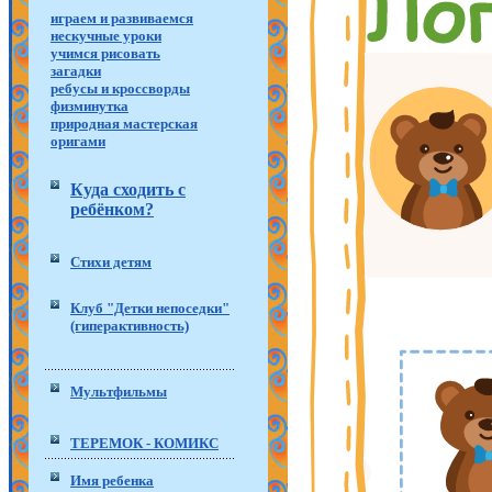
играем и развиваемся
нескучные уроки
учимся рисовать
загадки
ребусы и кроссворды
физминутка
природная мастерская
оригами
Куда сходить с
ребёнком?
Стихи детям
Клуб "Детки непоседки"
(гиперактивность)
Мультфильмы
ТЕРЕМОК - КОМИКС
Имя ребенка