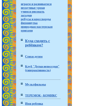
играем и развиваемся
нескучные уроки
учимся рисовать
загадки
ребусы и кроссворды
физминутка
природная мастерская
оригами
Куда сходить с
ребёнком?
Стихи детям
Клуб "Детки непоседки"
(гиперактивность)
Мультфильмы
ТЕРЕМОК - КОМИКС
Имя ребенка