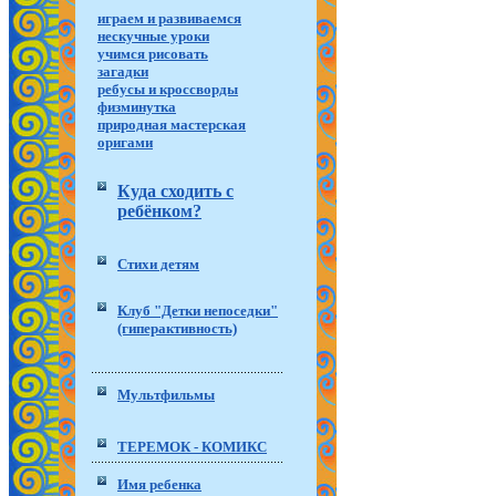
играем и развиваемся
нескучные уроки
учимся рисовать
загадки
ребусы и кроссворды
физминутка
природная мастерская
оригами
Куда сходить с
ребёнком?
Стихи детям
Клуб "Детки непоседки"
(гиперактивность)
Мультфильмы
ТЕРЕМОК - КОМИКС
Имя ребенка