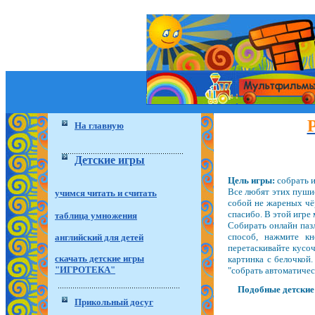
На главную
Детские игры
Цель игры:
собрать и
Все любят этих пушис
учимся читать и считать
собой не жареных чё
спасибо. В этой игре
таблица умножения
Собирать онлайн паз
способ, нажмите к
английский для детей
перетаскивайте кусо
скачать детские игры
картинка с белочкой.
"ИГРОТЕКА"
"собрать автоматичес
Подобные детские 
Прикольный досуг