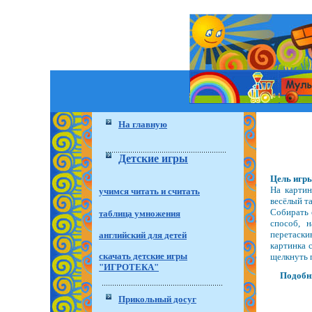
На главную
Детские игры
Цель игр
На картин
учимся читать и считать
весёлый та
Собирать 
таблица умножения
способ, 
перетаски
английский для детей
картинка 
скачать детские игры
щелкнуть п
"ИГРОТЕКА"
Подобны
Прикольный досуг