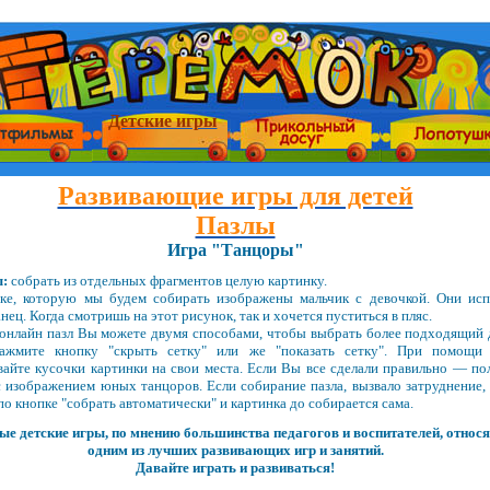
Детские игры
Развивающие игры для детей
Пазлы
Игра "Танцоры"
ы:
собрать из отдельных фрагментов целую картинку.
ке, которую мы будем собирать изображены мальчик с девочкой. Они ис
нец. Когда смотришь на этот рисунок, так и хочется пуститься в пляс.
онлайн пазл Вы можете двумя способами, чтобы выбрать более подходящий 
нажмите кнопку "скрыть сетку" или же "показать сетку". При помощ
вайте кусочки картинки на свои места. Если Вы все сделали правильно — по
с изображением юных танцоров. Если собирание пазла, вызвало затруднение,
о кнопке "собрать автоматически" и картинка до собирается сама.
е детские игры, по мнению большинства педагогов и воспитателей, относя
одним из лучших развивающих игр и занятий.
Давайте играть и развиваться!