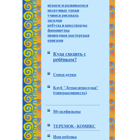
играем и развиваемся
нескучные уроки
учимся рисовать
загадки
ребусы и кроссворды
физминутка
природная мастерская
оригами
Куда сходить с
ребёнком?
Стихи детям
Клуб "Детки непоседки"
(гиперактивность)
Мультфильмы
ТЕРЕМОК - КОМИКС
Имя ребенка