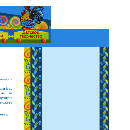
полняют
для Вас
и мышки
лучится
 можете
тся к