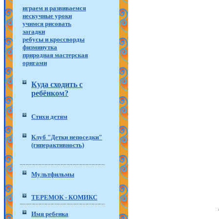
играем и развиваемся
нескучные уроки
учимся рисовать
загадки
ребусы и кроссворды
физминутка
природная мастерская
оригами
Куда сходить с
ребёнком?
Стихи детям
Клуб "Детки непоседки"
(гиперактивность)
Мультфильмы
ТЕРЕМОК - КОМИКС
Имя ребенка