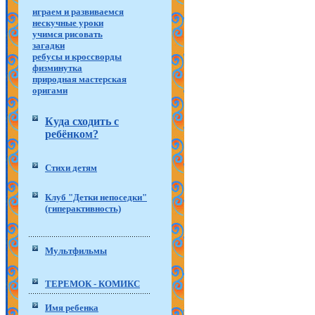
играем и развиваемся
нескучные уроки
учимся рисовать
загадки
ребусы и кроссворды
физминутка
природная мастерская
оригами
Куда сходить с
ребёнком?
Стихи детям
Клуб "Детки непоседки"
(гиперактивность)
Мультфильмы
ТЕРЕМОК - КОМИКС
Имя ребенка