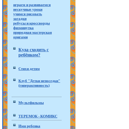
играем и развиваемся
нескучные уроки
учимся рисовать
загадки
ребусы и кроссворды
физминутка
природная мастерская
оригами
Куда сходить с
ребёнком?
Стихи детям
Клуб "Детки непоседки"
(гиперактивность)
Мультфильмы
ТЕРЕМОК - КОМИКС
Имя ребенка