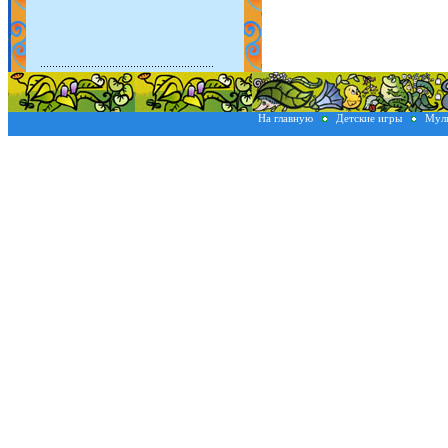
На главную
Детские игры
Мул