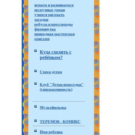
играем и развиваемся
нескучные уроки
учимся рисовать
загадки
ребусы и кроссворды
физминутка
природная мастерская
оригами
Куда сходить с
ребёнком?
Стихи детям
Клуб "Детки непоседки"
(гиперактивность)
Мультфильмы
ТЕРЕМОК - КОМИКС
Имя ребенка