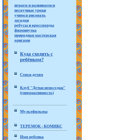
играем и развиваемся
нескучные уроки
учимся рисовать
загадки
ребусы и кроссворды
физминутка
природная мастерская
оригами
Куда сходить с
ребёнком?
Стихи детям
Клуб "Детки непоседки"
(гиперактивность)
Мультфильмы
ТЕРЕМОК - КОМИКС
Имя ребенка