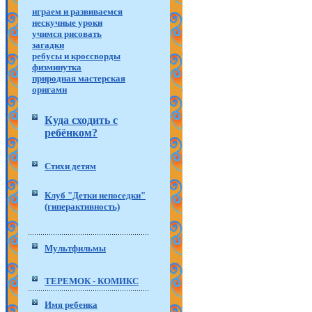
играем и развиваемся
нескучные уроки
учимся рисовать
загадки
ребусы и кроссворды
физминутка
природная мастерская
оригами
Куда сходить с
ребёнком?
Стихи детям
Клуб "Детки непоседки"
(гиперактивность)
Мультфильмы
ТЕРЕМОК - КОМИКС
Имя ребенка