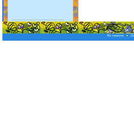
На главную
Де