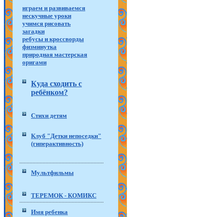
играем и развиваемся
нескучные уроки
учимся рисовать
загадки
ребусы и кроссворды
физминутка
природная мастерская
оригами
Куда сходить с
ребёнком?
Стихи детям
Клуб "Детки непоседки"
(гиперактивность)
Мультфильмы
ТЕРЕМОК - КОМИКС
Имя ребенка