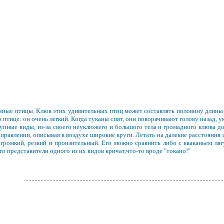
чные птицы. Клюв этих удивительных птиц может составлять половину длины 
 птице: он очень легкий. Когда туканы спят, они поворачивают голову назад, 
пные виды, из-за своего неуклюжего и большого тела и громадного клюва дов
правлении, описывая в воздухе широкие круги. Летать на далекие расстояния 
 громкий, резкий и пронзительный. Его можно сравнить либо с кваканьем ляг
то представители одного из их видов кричат,что-то вроде "токано!"