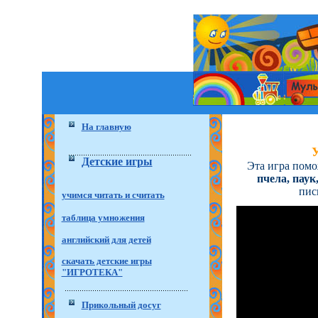
На главную
У
Детские игры
Эта игра пом
пчела, паук
пис
учимся читать и считать
таблица умножения
английский для детей
скачать детские игры
"ИГРОТЕКА"
Прикольный досуг