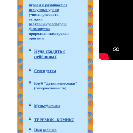
играем и развиваемся
нескучные уроки
учимся рисовать
загадки
ребусы и кроссворды
физминутка
природная мастерская
оригами
Куда сходить с
ребёнком?
Стихи детям
Клуб "Детки непоседки"
(гиперактивность)
Мультфильмы
ТЕРЕМОК - КОМИКС
Имя ребенка