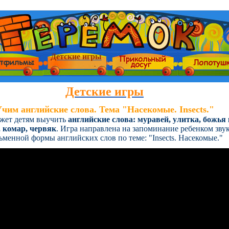
Детские игры
Детские игры
чим английские слова. Тема "Насекомые. Insects."
ожет детям выучить
английские слова: муравей, улитка, божья 
, комар, червяк
. Игра направлена на запоминание ребенком зву
ьменной формы английских слов по теме: "Insects. Насекомые."